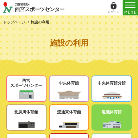
公益財団法人
西宮スポーツセンター
ログイン
ログイン
トップページ
施設の利用
ID（メールアドレス）
施設の利用
パスワード
パスワードを表示する
西宮
中央体育館
中央体育館分館
スポーツセンター
パスワードは半角数字、英小文字、英大文字
すべてを含む6文字以上
このホームページで
会員登録がお済みの方
北夙川体育館
流通東体育館
塩瀬体育館
ログイン