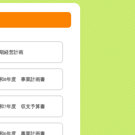
期経営計画
和8年度 事業計画書
和7年度 収支予算書
和6年度 事業計画書