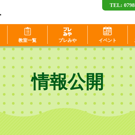
TEL: 0798
ー
ログイン
教室一覧
プレみや
イベント
D（メールアドレス）
スワード
パスワードを表示する
情報公開
パスワードは半角数字、英小文字、英大文字
すべてを含む6文字以上
このホームページで
このホームページで
会員登録がお済みの方
会員登録がまだの方
ログイン
新規会員登録