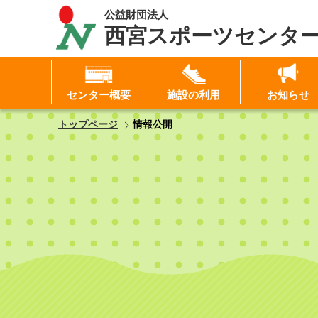
公益財団法人
西宮スポーツセンタ
センター概要
施設の利用
お知らせ
I
トップページ
情報公開
パ