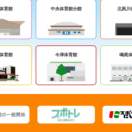
体育館
中央体育館分館
北夙川
体育館
今津体育館
鳴尾