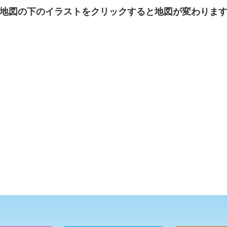
地図の下のイラストをクリックすると地図が変わりま