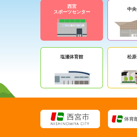
西宮
中央
スポーツセンター
塩瀬体育館
松原