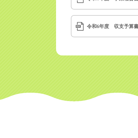
令和6年度 収支予算