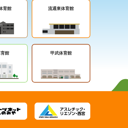
体育館
流通東体育館
体育館
甲武体育館