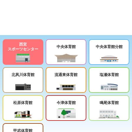
西宮
中央体育館
中央体育館分館
スポーツセンター
北夙川体育館
流通東体育館
塩瀬体育館
松原体育館
今津体育館
鳴尾体育館
甲武体育館