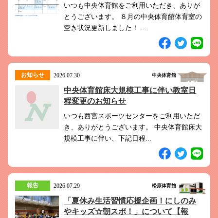
いつも中央体育館をご利用いただき、ありが
とうございます。 ８月の中央体育館体育室の
空き状況更新しました！ ...
お知らせ
2026.07.30
中央体育館
中央体育館床大規模工事に伴い教室日
程変更のお知らせ
いつも西宮スポーツセンターをご利用いただ
き、ありがとうございます。 中央体育館床大
規模工事に伴い、下記日程...
報告
2026.07.29
松原体育館
「夏休み生活習慣応援企画！にしのみ
やキッズ☆朝スポ！」について【報