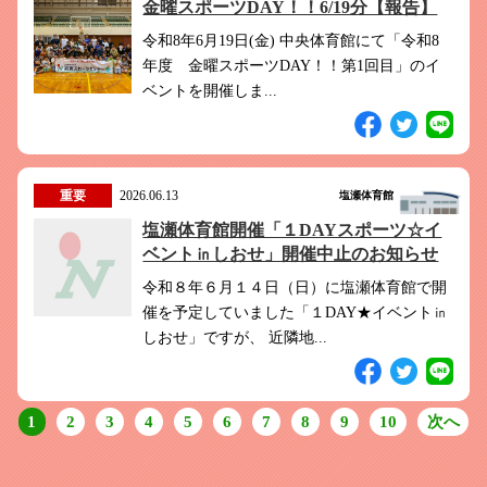
金曜スポーツDAY！！6/19分【報告】
令和8年6月19日(金) 中央体育館にて「令和8
年度 金曜スポーツDAY！！第1回目」のイ
ベントを開催しま...
重要
2026.06.13
塩瀬体育館
塩瀬体育館開催「１DAYスポーツ☆イ
ベント㏌しおせ」開催中止のお知らせ
令和８年６月１４日（日）に塩瀬体育館で開
催を予定していました「１DAY★イベント㏌
しおせ」ですが、 近隣地...
1
2
3
4
5
6
7
8
9
10
次へ