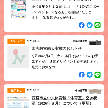
このホームページで
会員登録がまだの方
令和８年９月１２日（土） 「１DAYスポー
新規会員登録
ツイベント inなるお」を開催いたしま
す！！ 体育館で体を動かし...
よくある質問は
こちら
パスワードを忘れてしまった方は
こちら
お知らせ
2026.08.04
北夙川体育館
水泳教室雨天実施のおしらせ
令和8年8月4日（火） 本日はあいにくのお天
気ですが、 通常通りイベントを実施します。
足元にお気をつ...
お知らせ
2026.07.31
中央体育館
西宮市立中央体育館「体育室」空き状
況（2026年８月）について（更新）