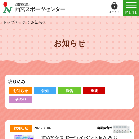
公益財団法人
西宮スポーツセンター
ログイン
ログイン
トップページ
お知らせ
ID（メールアドレス）
お知らせ
パスワード
パスワードを表示する
絞り込み
パスワードは半角数字、英小文字、英大文字
お知らせ
告知
報告
重要
すべてを含む6文字以上
その他
このホームページで
会員登録がお済みの方
ログイン
お知らせ
2026.08.06
鳴尾体育館
1DAY☆スポーツイベントinなるお