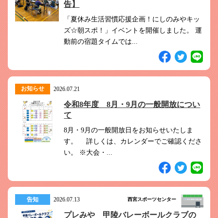
告】
「夏休み生活習慣応援企画！にしのみやキッ
ズ☆朝スポ！」イベントを開催しました。 運
動前の宿題タイムでは...
お知らせ
2026.07.21
令和8年度 8月・9月の一般開放につい
て
8月・9月の一般開放日をお知らせいたしま
す。 詳しくは、カレンダーでご確認くださ
い。 ※大会・...
告知
2026.07.13
西宮スポーツセンター
プレみや 甲陵バレーボールクラブの