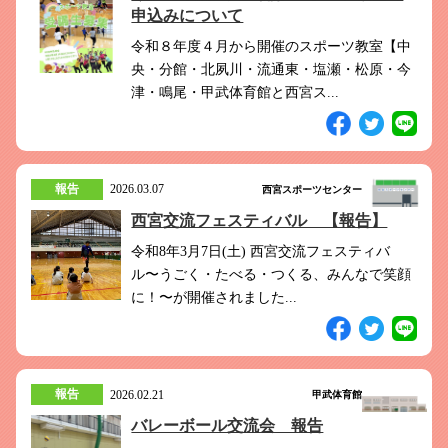
申込みについて
令和８年度４月から開催のスポーツ教室【中
央・分館・北夙川・流通東・塩瀬・松原・今
津・鳴尾・甲武体育館と西宮ス...
報告
2026.03.07
西宮スポーツセンター
西宮交流フェスティバル 【報告】
令和8年3月7日(土) 西宮交流フェスティバ
ル〜うごく・たべる・つくる、みんなで笑顔
に！〜が開催されました...
報告
2026.02.21
甲武体育館
バレーボール交流会 報告