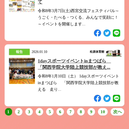
て
令和8年3月7日(土)西宮交流フェスティバル～
うごく・たべる・つくる、みんなで笑顔に！
～イベントを開催します...
報告
2026.01.10
松原体育館
1dayスポーツイベントinまつばら
「関西学院大学陸上競技部が教え...
令和8年1月10日（土） 1dayスポーツイベント
inまつばら 「関西学院大学陸上競技部が教
える 走り...
1
2
3
4
5
6
7
8
9
10
次へ