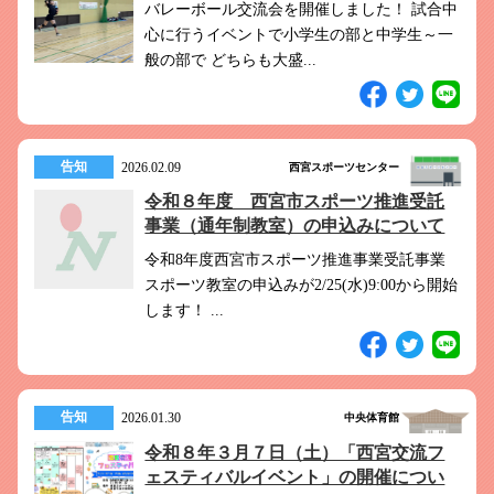
バレーボール交流会を開催しました！ 試合中
心に行うイベントで小学生の部と中学生～一
般の部で どちらも大盛...
告知
2026.02.09
西宮スポーツセンター
令和８年度 西宮市スポーツ推進受託
事業（通年制教室）の申込みについて
令和8年度西宮市スポーツ推進事業受託事業
スポーツ教室の申込みが2/25(水)9:00から開始
します！ ...
告知
2026.01.30
中央体育館
令和８年３月７日（土）「西宮交流フ
ェスティバルイベント」の開催につい