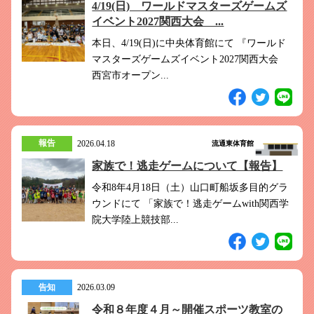
4/19(日) ワールドマスターズゲームズ
イベント2027関西大会 ...
本日、4/19(日)に中央体育館にて 『ワールド
マスターズゲームズイベント2027関西大会
西宮市オープン...
報告
2026.04.18
流通東体育館
家族で！逃走ゲームについて【報告】
令和8年4月18日（土）山口町船坂多目的グラ
ウンドにて 「家族で！逃走ゲームwith関西学
院大学陸上競技部...
告知
2026.03.09
令和８年度４月～開催スポーツ教室の