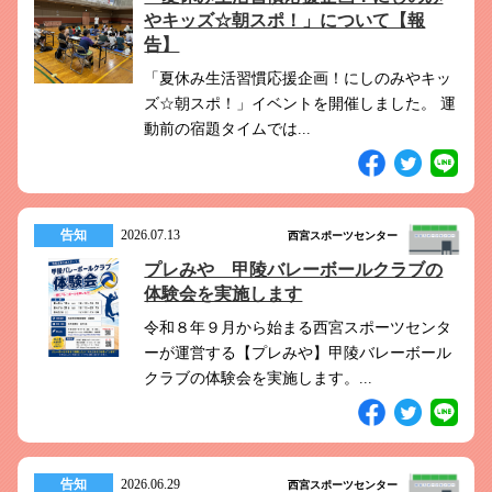
このホームページで
会員登録がまだの方
やキッズ☆朝スポ！」について【報
告】
新規会員登録
「夏休み生活習慣応援企画！にしのみやキッ
ズ☆朝スポ！」イベントを開催しました。 運
よくある質問は
こちら
動前の宿題タイムでは...
パスワードを忘れてしまった方は
こちら
告知
2026.07.13
西宮スポーツセンター
プレみや 甲陵バレーボールクラブの
体験会を実施します
令和８年９月から始まる西宮スポーツセンタ
ーが運営する【プレみや】甲陵バレーボール
クラブの体験会を実施します。...
告知
2026.06.29
西宮スポーツセンター