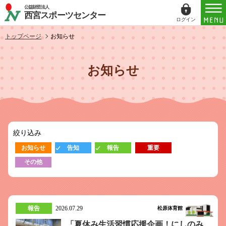
公益財団法人
西宮スポーツセンター
ログイン
ログイン
トップページ
お知らせ
ID（メールアドレス）
お知らせ
パスワード
パスワードを表示する
絞り込み
パスワードは半角数字、英小文字、英大文字
お知らせ
告知
報告
重要
すべてを含む6文字以上
その他
このホームページで
会員登録がお済みの方
ログイン
報告
2026.07.29
松原体育館
「夏休み生活習慣応援企画！にしのみ