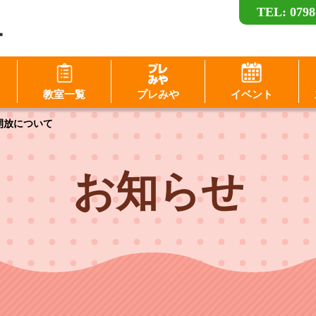
TEL: 0798
ー
ログイン
教室一覧
プレみや
イベント
D（メールアドレス）
開放について
スワード
パスワードを表示する
お知らせ
パスワードは半角数字、英小文字、英大文字
すべてを含む6文字以上
このホームページで
このホームページで
会員登録がお済みの方
会員登録がまだの方
ログイン
新規会員登録