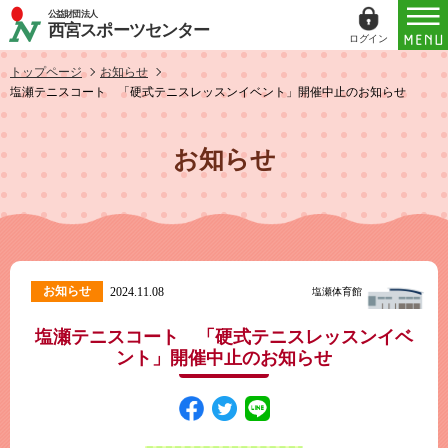
公益財団法人
西宮スポーツセンター
ログイン
ログイン
トップページ
お知らせ
塩瀬テニスコート 「硬式テニスレッスンイベント」開催中止のお知らせ
ID（メールアドレス）
お知らせ
パスワード
パスワードを表示する
パスワードは半角数字、英小文字、英大文字
お知らせ
2024.11.08
塩瀬体育館
すべてを含む6文字以上
塩瀬テニスコート 「硬式テニスレッスンイベ
このホームページで
会員登録がお済みの方
ント」開催中止のお知らせ
ログイン