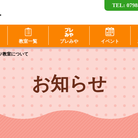
TEL: 0798
ー
ログイン
教室一覧
プレみや
イベント
D（メールアドレス）
ーツ教室について
スワード
パスワードを表示する
お知らせ
パスワードは半角数字、英小文字、英大文字
すべてを含む6文字以上
このホームページで
このホームページで
会員登録がお済みの方
会員登録がまだの方
ログイン
新規会員登録