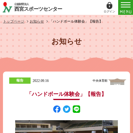
公益財団法人
西宮スポーツセンター
ログイン
ログイン
トップページ
お知らせ
「ハンドボール体験会」【報告】
ID（メールアドレス）
お知らせ
パスワード
パスワードを表示する
報告
2022.09.16
中央体育館
パスワードは半角数字、英小文字、英大文字
すべてを含む6文字以上
「ハンドボール体験会」【報告】
このホームページで
会員登録がお済みの方
ログイン