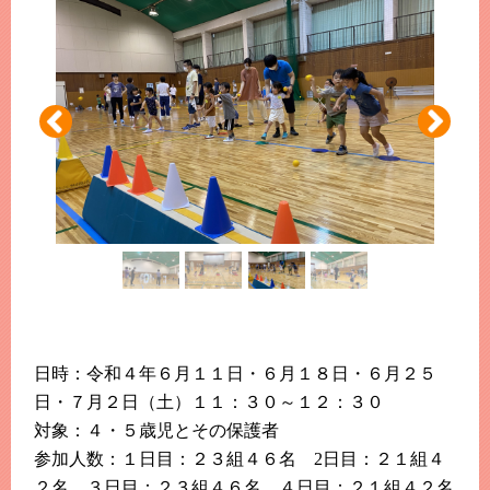
このホームページで
会員登録がまだの方
新規会員登録
よくある質問は
こちら
パスワードを忘れてしまった方は
こちら
日時：令和４年６月１１日・６月１８日・６月２５
日・７月２日（土）１１：３０～１２：３０
対象：４・５歳児とその保護者
参加人数：１日目：２３組４６名 2日目：２１組４
２名 ３日目：２３組４６名 ４日目：２１組４２名