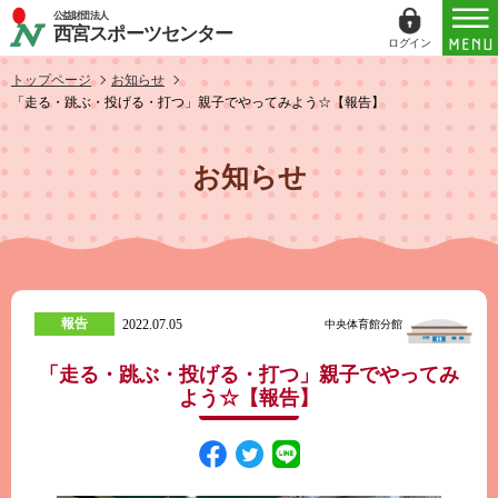
公益財団法人
西宮スポーツセンター
ログイン
ログイン
トップページ
お知らせ
「走る・跳ぶ・投げる・打つ」親子でやってみよう☆【報告】
ID（メールアドレス）
お知らせ
パスワード
パスワードを表示する
パスワードは半角数字、英小文字、英大文字
報告
2022.07.05
中央体育館分館
すべてを含む6文字以上
「走る・跳ぶ・投げる・打つ」親子でやってみ
このホームページで
会員登録がお済みの方
よう☆【報告】
ログイン