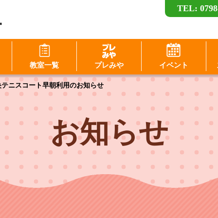
TEL: 0798
ー
ログイン
教室一覧
プレみや
イベント
D（メールアドレス）
央テニスコート早朝利用のお知らせ
スワード
パスワードを表示する
お知らせ
パスワードは半角数字、英小文字、英大文字
すべてを含む6文字以上
このホームページで
このホームページで
会員登録がお済みの方
会員登録がまだの方
ログイン
新規会員登録