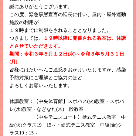
このホームページで
会員登録がまだの方
誠にありがとうございます。
新規会員登録
この度、緊急事態宣言の延長に伴い、屋内・屋外運動
施設の利用が
１９時までに制限をされることとなりました。
よくある質問は
こちら
つきましては、
１９時以降に開催される教室は、休講
パスワードを忘れてしまった方は
こちら
とさせていただきます。
期間：令和３年５月１２日(水)～令和３年５月３１日
(月)
皆様にはたいへんご迷惑をおかけいたしますが、感染
予防対策にご理解とご協力のほど
よろしくお願いいたします。
休講教室：【中央体育館】スポバス(火)教室・スポバ
レ(水)教室・なぎなた(木)一般教室
【中央テニスコート】硬式テニス教室 中
級(火)クラス19：15～・硬式テニス教室 中級(金)ク
ラス19：15～