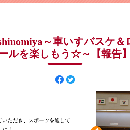
よくある質問は
こちら
パスワードを忘れてしまった方は
こちら
Nishinomiya～車いすバス
ールを楽しもう☆～【報告
ていただき、スポーツを通して
した！