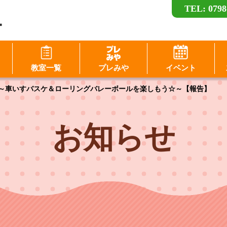
TEL: 0798
ー
ログイン
教室一覧
プレみや
イベント
D（メールアドレス）
nomiya～車いすバスケ＆ローリングバレーボールを楽しもう☆～【報告】
スワード
パスワードを表示する
お知らせ
パスワードは半角数字、英小文字、英大文字
すべてを含む6文字以上
このホームページで
このホームページで
会員登録がお済みの方
会員登録がまだの方
ログイン
新規会員登録