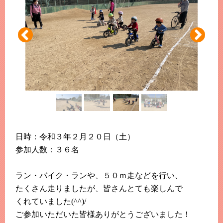
このホームページで
会員登録がまだの方
新規会員登録
よくある質問は
こちら
パスワードを忘れてしまった方は
こちら
日時：令和３年２月２０日（土）
参加人数：３６名
ラン・バイク・ランや、５０ｍ走などを行い、
たくさん走りましたが、皆さんとても楽しんで
くれていました(^^)/
ご参加いただいた皆様ありがとうございました！