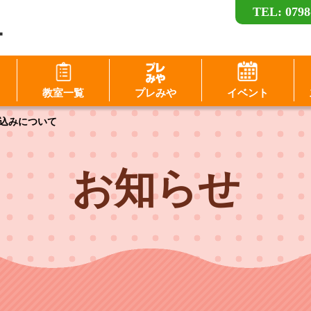
TEL: 0798
ー
ログイン
教室一覧
プレみや
イベント
D（メールアドレス）
込みについて
スワード
パスワードを表示する
お知らせ
パスワードは半角数字、英小文字、英大文字
すべてを含む6文字以上
このホームページで
このホームページで
会員登録がお済みの方
会員登録がまだの方
ログイン
新規会員登録