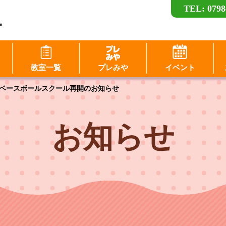
TEL: 0798
ー
ログイン
教室一覧
プレみや
イベント
D（メールアドレス）
ベースボールスクール再開のお知らせ
スワード
パスワードを表示する
お知らせ
パスワードは半角数字、英小文字、英大文字
すべてを含む6文字以上
このホームページで
このホームページで
会員登録がお済みの方
会員登録がまだの方
ログイン
新規会員登録