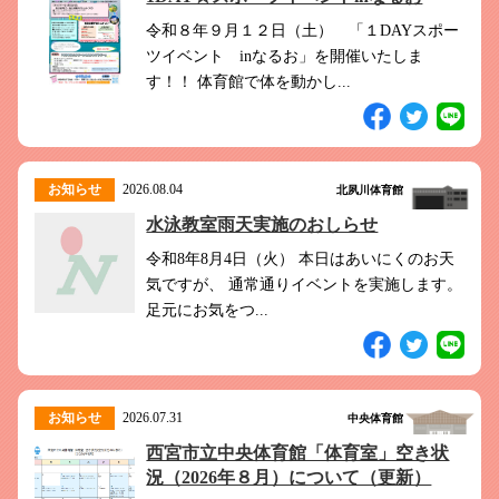
このホームページで
会員登録がまだの方
令和８年９月１２日（土） 「１DAYスポー
新規会員登録
ツイベント inなるお」を開催いたしま
す！！ 体育館で体を動かし...
よくある質問は
こちら
パスワードを忘れてしまった方は
こちら
お知らせ
2026.08.04
北夙川体育館
水泳教室雨天実施のおしらせ
令和8年8月4日（火） 本日はあいにくのお天
気ですが、 通常通りイベントを実施します。
足元にお気をつ...
お知らせ
2026.07.31
中央体育館
西宮市立中央体育館「体育室」空き状
況（2026年８月）について（更新）