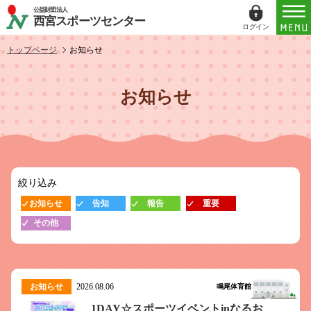
公益財団法人
西宮スポーツセンター
ログイン
ログイン
トップページ
お知らせ
ID（メールアドレス）
お知らせ
パスワード
パスワードを表示する
絞り込み
パスワードは半角数字、英小文字、英大文字
お知らせ
告知
報告
重要
すべてを含む6文字以上
その他
このホームページで
会員登録がお済みの方
ログイン
お知らせ
2026.08.06
鳴尾体育館
1DAY☆スポーツイベントinなるお