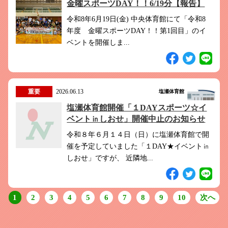
金曜スポーツDAY！！6/19分【報告】
令和8年6月19日(金) 中央体育館にて「令和8
年度 金曜スポーツDAY！！第1回目」のイ
ベントを開催しま...
重要
2026.06.13
塩瀬体育館
塩瀬体育館開催「１DAYスポーツ☆イ
ベント㏌しおせ」開催中止のお知らせ
令和８年６月１４日（日）に塩瀬体育館で開
催を予定していました「１DAY★イベント㏌
しおせ」ですが、 近隣地...
1
2
3
4
5
6
7
8
9
10
次へ