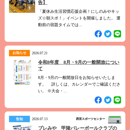
告】
「夏休み生活習慣応援企画！にしのみやキッ
ズ☆朝スポ！」イベントを開催しました。 運
動前の宿題タイムでは...
お知らせ
2026.07.21
令和8年度 8月・9月の一般開放につい
て
8月・9月の一般開放日をお知らせいたしま
す。 詳しくは、カレンダーでご確認くださ
い。 ※大会・...
告知
2026.07.13
西宮スポーツセンター
プレみや 甲陵バレーボールクラブの