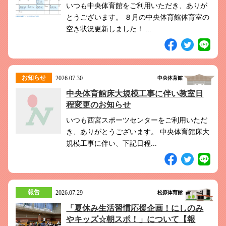
いつも中央体育館をご利用いただき、ありが
とうございます。 ８月の中央体育館体育室の
空き状況更新しました！ ...
お知らせ
2026.07.30
中央体育館
中央体育館床大規模工事に伴い教室日
程変更のお知らせ
いつも西宮スポーツセンターをご利用いただ
き、ありがとうございます。 中央体育館床大
規模工事に伴い、下記日程...
報告
2026.07.29
松原体育館
「夏休み生活習慣応援企画！にしのみ
やキッズ☆朝スポ！」について【報