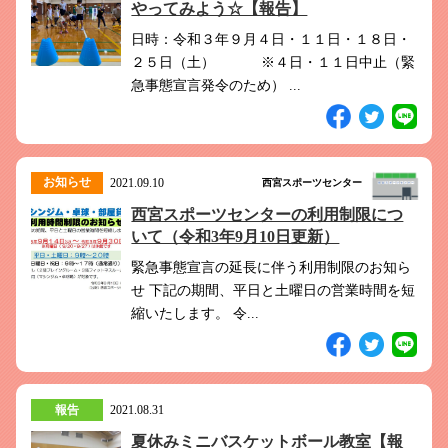
やってみよう☆【報告】
日時：令和３年９月４日・１１日・１８日・
２５日（土） ※４日・１１日中止（緊
急事態宣言発令のため） ...
お知らせ
2021.09.10
西宮スポーツセンター
西宮スポーツセンターの利用制限につ
いて（令和3年9月10日更新）
緊急事態宣言の延長に伴う利用制限のお知ら
せ 下記の期間、平日と土曜日の営業時間を短
縮いたします。 令...
報告
2021.08.31
夏休みミニバスケットボール教室【報