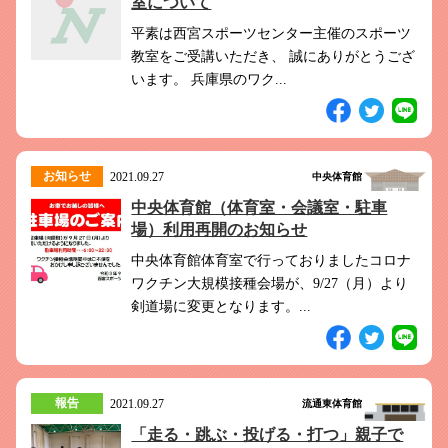
室について
平素は西宮スポーツセンター主催のスポーツ
教室をご受講いただき、 誠にありがとうござ
います。 兵庫県のワク...
お知らせ
2021.09.27
中央体育館
中央体育館（体育室・会議室・駐車
場）利用再開のお知らせ
中央体育館体育室で行っておりましたコロナ
ワクチン大規模接種会場が、9/27（月）より
剣道場に変更となります。...
報告
2021.09.27
流通東体育館
「走る・跳ぶ・投げる・打つ」親子で