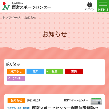
公益財団法人
西宮スポーツセンター
ログイン
ログイン
トップページ
お知らせ
ID（メールアドレス）
お知らせ
パスワード
パスワードを表示する
絞り込み
パスワードは半角数字、英小文字、英大文字
お知らせ
告知
報告
重要
すべてを含む6文字以上
その他
このホームページで
会員登録がお済みの方
ログイン
お知らせ
2021.09.29
西宮スポーツセンター
西宮スポーツセンター利用制限解除の