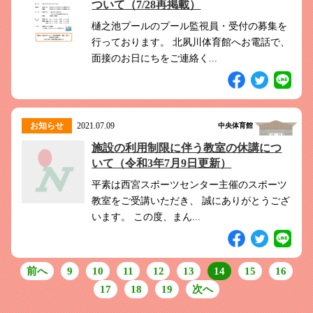
ついて（7/28再掲載）
樋之池プールのプール監視員・受付の募集を
行っております。 北夙川体育館へお電話で、
面接のお日にちをご連絡く...
お知らせ
2021.07.09
中央体育館
施設の利用制限に伴う教室の休講につ
いて（令和3年7月9日更新）
平素は西宮スポーツセンター主催のスポーツ
教室をご受講いただき、 誠にありがとうござ
います。 この度、まん...
前へ
9
10
11
12
13
14
15
16
17
18
19
次へ