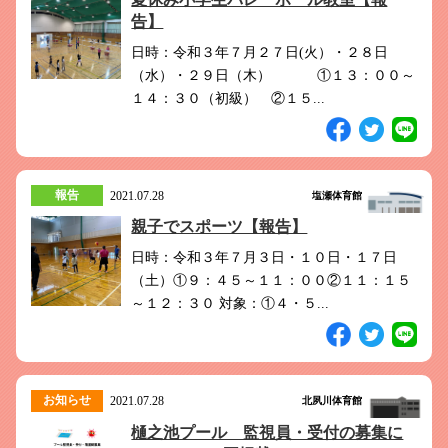
告】
日時：令和３年７月２７日(火）・２８日
（水）・２９日（木） ①１３：００～
１４：３０（初級） ②１５...
報告
2021.07.28
塩瀬体育館
親子でスポーツ【報告】
日時：令和３年７月３日・１０日・１７日
（土）①９：４５～１１：００②１１：１５
～１２：３０ 対象：①４・５...
お知らせ
2021.07.28
北夙川体育館
樋之池プール 監視員・受付の募集に