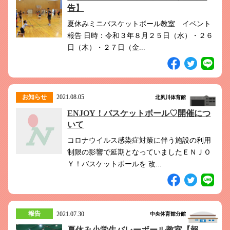
告】
夏休みミニバスケットボール教室 イベント
報告 日時：令和３年８月２５日（水）・２６
日（木）・２７日（金...
お知らせ
2021.08.05
北夙川体育館
ENJOY！バスケットボール♡開催につ
いて
コロナウイルス感染症対策に伴う施設の利用
制限の影響で延期となっていましたＥＮＪＯ
Ｙ！バスケットボールを 改...
報告
2021.07.30
中央体育館分館
夏休み小学生バレーボール教室【報