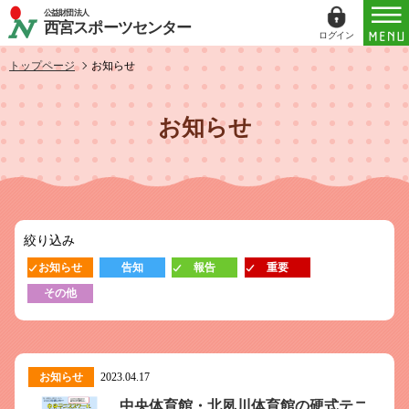
公益財団法人
西宮スポーツセンター
ログイン
ログイン
トップページ
お知らせ
ID（メールアドレス）
お知らせ
パスワード
パスワードを表示する
絞り込み
パスワードは半角数字、英小文字、英大文字
お知らせ
告知
報告
重要
すべてを含む6文字以上
その他
このホームページで
会員登録がお済みの方
ログイン
お知らせ
2023.04.17
中央体育館・北夙川体育館の硬式テニ