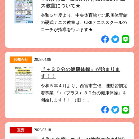
このホームページで
会員登録がまだの方
ス教室について★
新規会員登録
令和５年度より、中央体育館と北夙川体育館
の硬式テニス教室は、GR8テニススクールの
コーチが指導を行います★ ...
よくある質問は
こちら
パスワードを忘れてしまった方は
こちら
お知らせ
2023.04.06
『＋３０分の健康体操』が始まりま
す！！
令和５年４月より、西宮市主催 運動習慣定
着事業 『+（プラス）３０分の健康体操』を
開始します！！ （旧：...
重要
2023.03.18