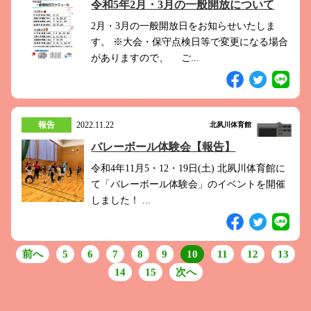
令和5年2月・3月の一般開放について
2月・3月の一般開放日をお知らせいたしま
す。 ※大会・保守点検日等で変更になる場合
がありますので、 ご...
報告
2022.11.22
北夙川体育館
バレーボール体験会【報告】
令和4年11月5・12・19日(土) 北夙川体育館に
て「バレーボール体験会」のイベントを開催
しました！ ...
前へ
5
6
7
8
9
10
11
12
13
14
15
次へ