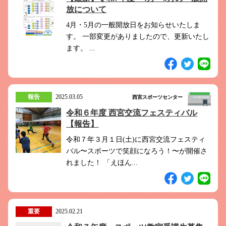
このホームページで
会員登録がまだの方
放について
新規会員登録
4月・5月の一般開放日をお知らせいたしま
す。 一部変更がありましたので、更新いたし
ます。 ...
よくある質問は
こちら
パスワードを忘れてしまった方は
こちら
報告
2025.03.05
西宮スポーツセンター
令和６年度 西宮交流フェスティバル
【報告】
令和７年３月１日(土)に西宮交流フェスティ
バル〜スポーツで笑顔になろう！〜が開催さ
れました！ 「えほん...
重要
2025.02.21