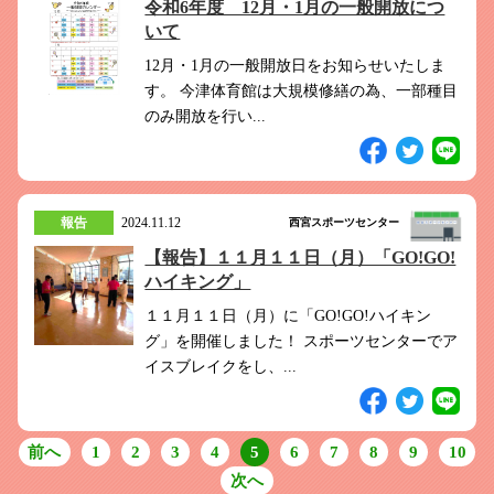
令和6年度 12月・1月の一般開放につ
いて
12月・1月の一般開放日をお知らせいたしま
す。 今津体育館は大規模修繕の為、一部種目
のみ開放を行い...
報告
2024.11.12
西宮スポーツセンター
【報告】１１月１１日（月）「GO!GO!
ハイキング」
１１月１１日（月）に「GO!GO!ハイキン
グ」を開催しました！ スポーツセンターでア
イスブレイクをし、...
前へ
1
2
3
4
5
6
7
8
9
10
次へ