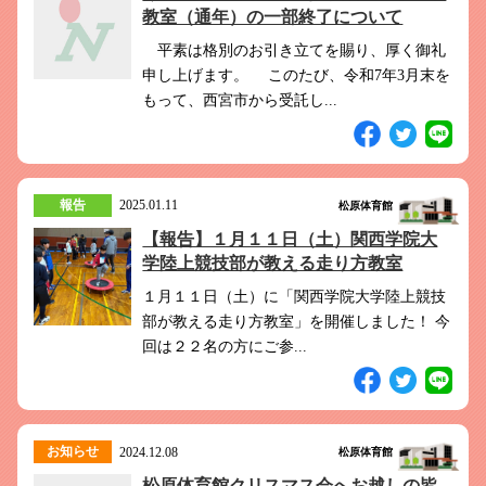
教室（通年）の一部終了について
平素は格別のお引き立てを賜り、厚く御礼
申し上げます。 このたび、令和7年3月末を
もって、西宮市から受託し...
報告
2025.01.11
松原体育館
【報告】１月１１日（土）関西学院大
学陸上競技部が教える走り方教室
１月１１日（土）に「関西学院大学陸上競技
部が教える走り方教室」を開催しました！ 今
回は２２名の方にご参...
お知らせ
2024.12.08
松原体育館
松原体育館クリスマス会へお越しの皆