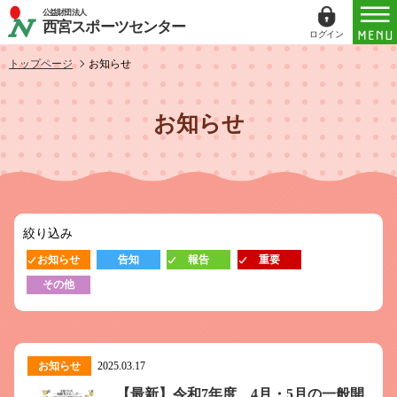
公益財団法人
西宮スポーツセンター
ログイン
ログイン
トップページ
お知らせ
ID（メールアドレス）
お知らせ
パスワード
パスワードを表示する
絞り込み
パスワードは半角数字、英小文字、英大文字
お知らせ
告知
報告
重要
すべてを含む6文字以上
その他
このホームページで
会員登録がお済みの方
ログイン
お知らせ
2025.03.17
【最新】令和7年度 4月・5月の一般開