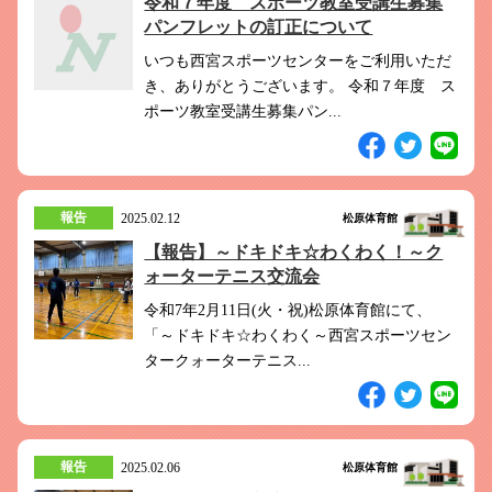
令和７年度 スポーツ教室受講生募集
パンフレットの訂正について
いつも西宮スポーツセンターをご利用いただ
き、ありがとうございます。 令和７年度 ス
ポーツ教室受講生募集パン...
報告
2025.02.12
松原体育館
【報告】～ドキドキ☆わくわく！～ク
ォーターテニス交流会
令和7年2月11日(火・祝)松原体育館にて、
「～ドキドキ☆わくわく～西宮スポーツセン
タークォーターテニス...
報告
2025.02.06
松原体育館