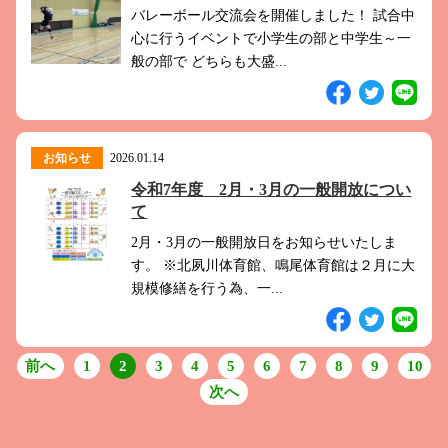
バレーボール交流会を開催しました！ 試合中
心に行うイベントで小学生の部と中学生～一
般の部で どちらも大盛...
お知らせ
2026.01.14
令和7年度 2月・3月の一般開放につい
て
2月・3月の一般開放日をお知らせいたしま
す。 ※北夙川体育館、鳴尾体育館は２月に大
規模修繕を行う為、一...
前へ
1
2
3
4
5
6
7
8
9
10
次へ