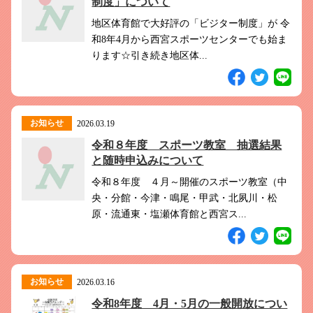
制度」について
地区体育館で大好評の「ビジター制度」が 令
和8年4月から西宮スポーツセンターでも始ま
ります☆引き続き地区体...
お知らせ
2026.03.19
令和８年度 スポーツ教室 抽選結果
と随時申込みについて
令和８年度 ４月～開催のスポーツ教室（中
央・分館・今津・鳴尾・甲武・北夙川・松
原・流通東・塩瀬体育館と西宮ス...
お知らせ
2026.03.16
令和8年度 4月・5月の一般開放につい