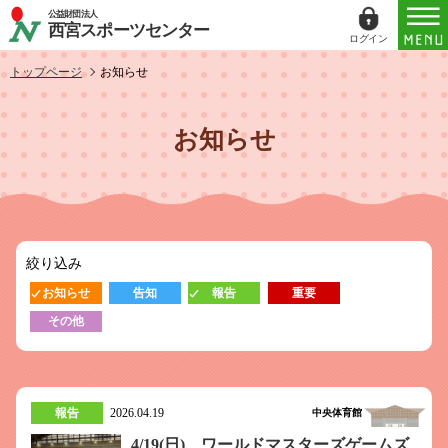
公益財団法人
西宮スポーツセンター
ログイン
ログイン
トップページ
お知らせ
ID（メールアドレス）
お知らせ
パスワード
パスワードを表示する
絞り込み
パスワードは半角数字、英小文字、英大文字
お知らせ
告知
報告
重要
すべてを含む6文字以上
その他
このホームページで
会員登録がお済みの方
ログイン
報告
2026.04.19
中央体育館
4/19(日) ワールドマスターズゲームズ