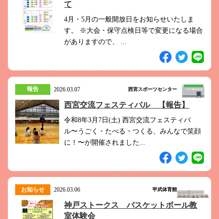
て
4月・5月の一般開放日をお知らせいたしま
す。 ※大会・保守点検日等で変更になる場合
がありますので、 ...
報告
2026.03.07
西宮スポーツセンター
西宮交流フェスティバル 【報告】
令和8年3月7日(土) 西宮交流フェスティバ
ル〜うごく・たべる・つくる、みんなで笑顔
に！〜が開催されました...
お知らせ
2026.03.06
甲武体育館
神戸ストークス バスケットボール教
室体験会