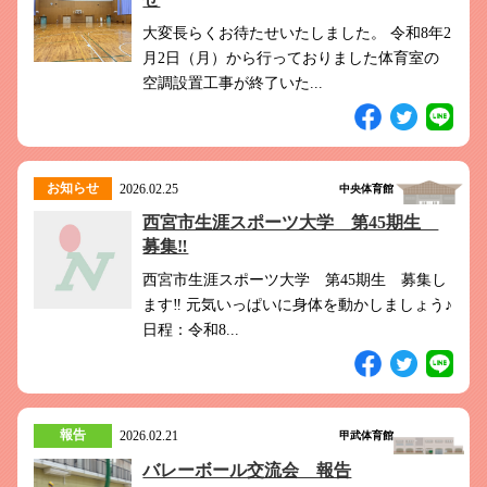
大変長らくお待たせいたしました。 令和8年2
月2日（月）から行っておりました体育室の
空調設置工事が終了いた...
お知らせ
2026.02.25
中央体育館
西宮市生涯スポーツ大学 第45期生
募集‼
西宮市生涯スポーツ大学 第45期生 募集し
ます‼ 元気いっぱいに身体を動かしましょう♪
日程：令和8...
報告
2026.02.21
甲武体育館
バレーボール交流会 報告