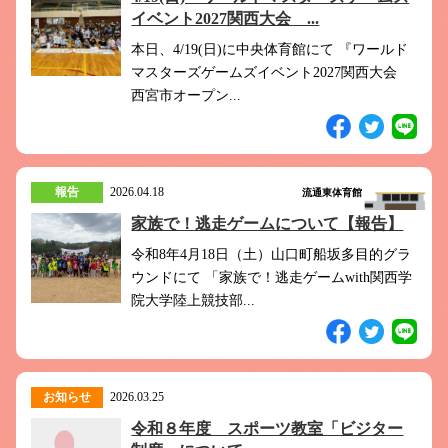
このホームページで
会員登録がまだの方
イベント2027関西大会 ...
新規会員登録
本日、4/19(日)に中央体育館にて 『ワールド
マスターズゲームズイベント2027関西大会
西宮市オープン...
よくある質問は
こちら
パスワードを忘れてしまった方は
こちら
報告
2026.04.18
流通東体育館
家族で！逃走ゲームについて【報告】
令和8年4月18日（土）山口町船坂多目的グラ
ウンドにて 「家族で！逃走ゲームwith関西学
院大学陸上競技部...
お知らせ
2026.03.25
令和８年度 スポーツ教室「ビジター