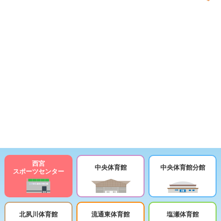
西宮
中央体育館
中央体育館分館
スポーツセンター
北夙川体育館
流通東体育館
塩瀬体育館