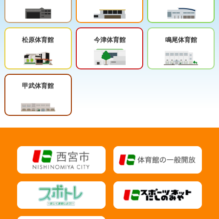
松原体育館
今津体育館
鳴尾体育館
甲武体育館