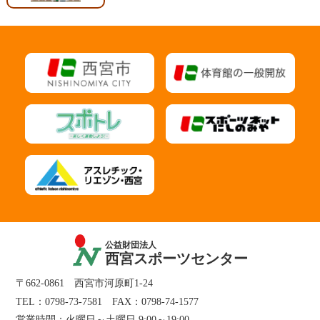
公益財団法人
西宮スポーツセンター
〒662-0861 西宮市河原町1-24
TEL：
0798-73-7581
FAX：0798-74-1577
営業時間：
火曜日～土曜日 9:00～19:00