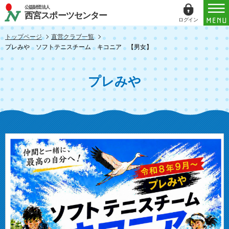
公益財団法人
西宮スポーツセンター
ログイン
ログイン
トップページ
直営クラブ一覧
プレみや ソフトテニスチーム キコニア 【男女】
ID（メールアドレス）
プレみや
パスワード
パスワードを表示する
パスワードは半角数字、英小文字、英大文字
すべてを含む6文字以上
このホームページで
会員登録がお済みの方
ログイン