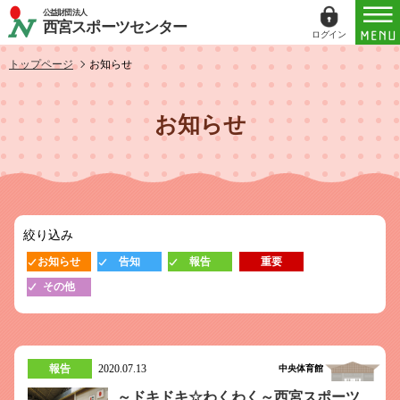
公益財団法人
西宮スポーツセンター
ログイン
ログイン
トップページ
お知らせ
ID（メールアドレス）
お知らせ
パスワード
パスワードを表示する
絞り込み
パスワードは半角数字、英小文字、英大文字
お知らせ
告知
報告
重要
すべてを含む6文字以上
その他
このホームページで
会員登録がお済みの方
ログイン
報告
2020.07.13
中央体育館
～ドキドキ☆わくわく～西宮スポーツ