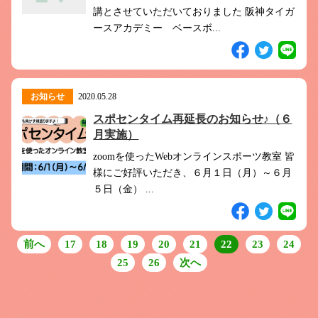
講とさせていただいておりました 阪神タイガ
ースアカデミー ベースボ...
お知らせ
2020.05.28
スポセンタイム再延長のお知らせ♪（６
月実施）
zoomを使ったWebオンラインスポーツ教室 皆
様にご好評いただき、６月１日（月）～６月
５日（金） ...
前へ
17
18
19
20
21
22
23
24
25
26
次へ