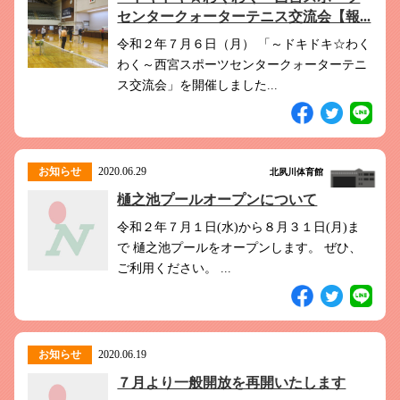
このホームページで
会員登録がまだの方
センタークォーターテニス交流会【報...
新規会員登録
令和２年７月６日（月） 「～ドキドキ☆わく
わく～西宮スポーツセンタークォーターテニ
ス交流会」を開催しました...
よくある質問は
こちら
パスワードを忘れてしまった方は
こちら
お知らせ
2020.06.29
北夙川体育館
樋之池プールオープンについて
令和２年７月１日(水)から８月３１日(月)ま
で 樋之池プールをオープンします。 ぜひ、
ご利用ください。 ...
お知らせ
2020.06.19
７月より一般開放を再開いたします