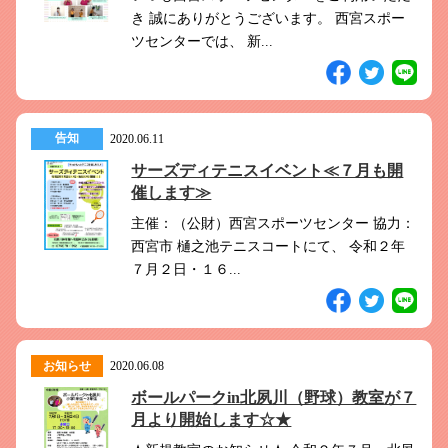
き 誠にありがとうございます。 西宮スポー
ツセンターでは、 新...
告知
2020.06.11
サーズディテニスイベント≪７月も開
催します≫
主催：（公財）西宮スポーツセンター 協力：
西宮市 樋之池テニスコートにて、 令和２年
７月２日・１６...
お知らせ
2020.06.08
ボールパークin北夙川（野球）教室が７
月より開始します☆★