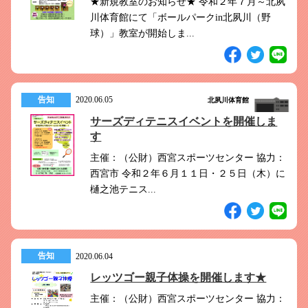
★新規教室のお知らせ★ 令和２年７月～北夙
川体育館にて「ボールパークin北夙川（野
球）」教室が開始しま...
告知
2020.06.05
北夙川体育館
サーズディテニスイベントを開催しま
す
主催：（公財）西宮スポーツセンター 協力：
西宮市 令和２年６月１１日・２５日（木）に
樋之池テニス...
告知
2020.06.04
レッツゴー親子体操を開催します★
主催：（公財）西宮スポーツセンター 協力：